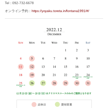
Tel：092-732-6678
オンライン予約：
https://yoyaku.toreta.in/fontana1991/#/