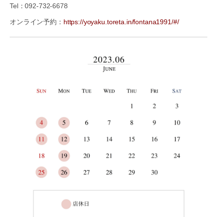
Tel：092-732-6678
オンライン予約：
https://yoyaku.toreta.in/fontana1991/#/