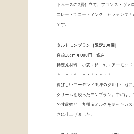
トムースの2層仕立て。フランス・ヴァ
コレートでコーティングしたフォンタナ
です。
タルトモンブラン［限定100個］
直径16cm
4,000
円
（税込）
特定原材料：小麦・卵・乳・アーモンド
＊・＊・＊・＊・＊・＊・＊
香ばしいアーモンド風味のタルト生地に
クリームを絞ったモンブラン。中には、
の甘露煮と、九州産ミルクを使ったカス
さに仕上げました。