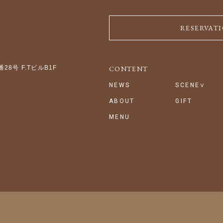
RESERVAT
8号 F.TビルB1F
CONTENT
NEWS
SCENE
ABOUT
GIFT
MENU