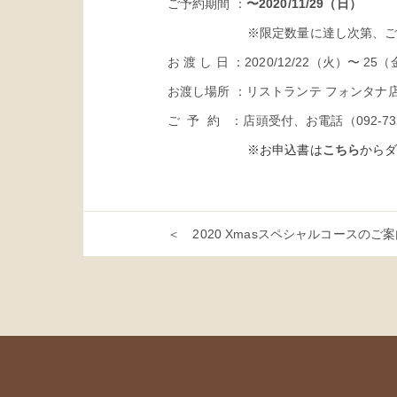
ご予約期間 ：
〜2020/11/29（日）
※限定数量に達し次第、
お 渡 し 日 ：2020/12/22（火）〜 25（
お渡し場所 ：リストランテ フォンタナ
ご 予 約 ：店頭受付、お電話（092-732-6
※お申込書は
こちら
から
＜ 2020 Xmasスペシャルコースのご